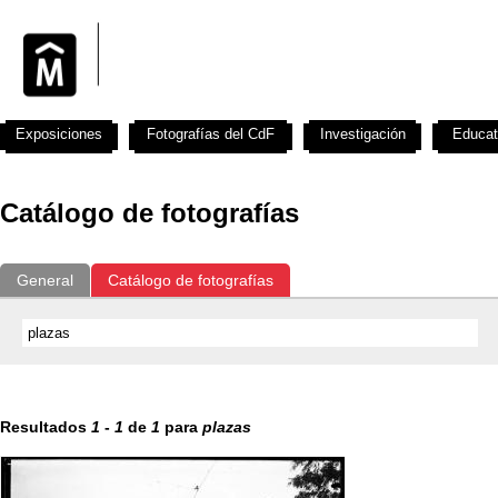
Exposiciones
Fotografías del CdF
Investigación
Educat
Catálogo de fotografías
General
Catálogo de fotografías
Resultados
1
-
1
de
1
para
plazas