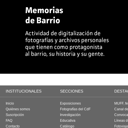
INSTITUCIONALES
SECCIONES
DESTA
Inicio
Exposiciones
MUFF, fes
Quiénes somos
Fotografías del CdF
Canal d
Suscripción
Investigación
Convoca
FAQ
Educativa
Líneas d
Contacto
Catálogo
Fotoviaj