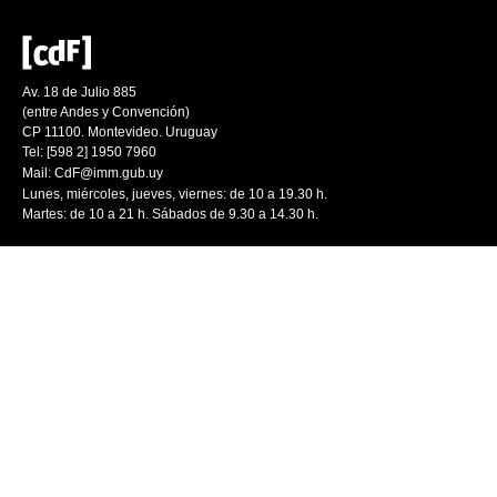
Av. 18 de Julio 885
(entre Andes y Convención)
CP 11100. Montevideo. Uruguay
Tel: [598 2] 1950 7960
Mail:
CdF@imm.gub.uy
Lunes, miércoles, jueves, viernes: de 10 a 19.30 h.
Martes: de 10 a 21 h. Sábados de 9.30 a 14.30 h.