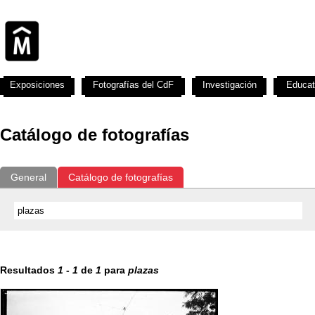
Exposiciones
Fotografías del CdF
Investigación
Educat
Catálogo de fotografías
General
Catálogo de fotografías
Resultados
1
-
1
de
1
para
plazas