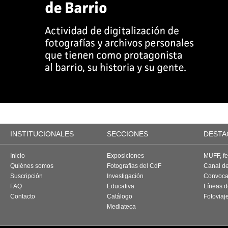
INSTITUCIONALES
SECCIONES
DESTA
Inicio
Exposiciones
MUFF, fes
Quiénes somos
Fotografías del CdF
Canal d
Suscripción
Investigación
Convoca
FAQ
Educativa
Líneas d
Contacto
Catálogo
Fotoviaj
Mediateca