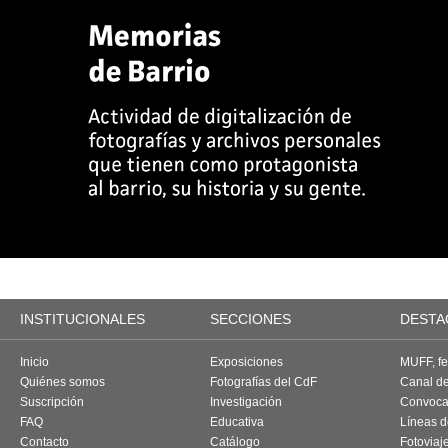
INSTITUCIONALES
SECCIONES
DESTA
Inicio
Exposiciones
MUFF, fes
Quiénes somos
Fotografías del CdF
Canal d
Suscripción
Investigación
Convoca
FAQ
Educativa
Líneas d
Contacto
Catálogo
Fotoviaj