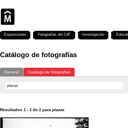
Exposiciones
Fotografías del CdF
Investigación
Educat
Catálogo de fotografías
General
Catálogo de fotografías
Resultados
1
-
1
de
1
para
plazas