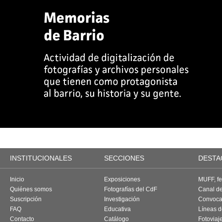
INSTITUCIONALES
SECCIONES
DESTA
Inicio
Exposiciones
MUFF, fes
Quiénes somos
Fotografías del CdF
Canal d
Suscripción
Investigación
Convoca
FAQ
Educativa
Líneas d
Contacto
Catálogo
Fotoviaj