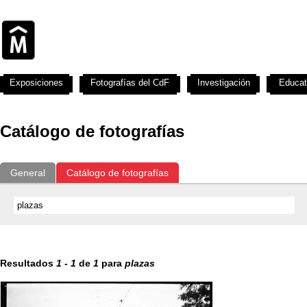
Exposiciones
Fotografías del CdF
Investigación
Educat
Catálogo de fotografías
General
Catálogo de fotografías
Resultados
1
-
1
de
1
para
plazas