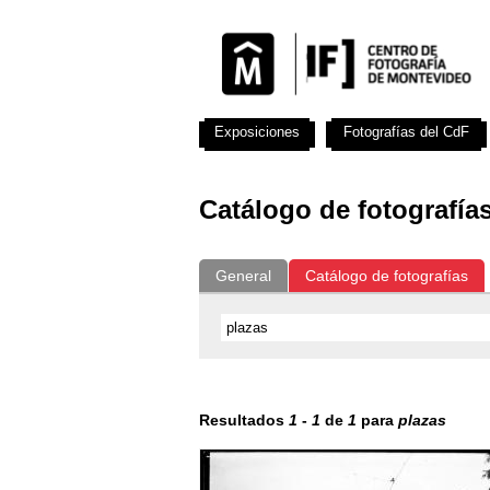
Exposiciones
Fotografías del CdF
Catálogo de fotografía
General
Catálogo de fotografías
Resultados
1
-
1
de
1
para
plazas