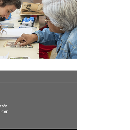
Razón
e CdF