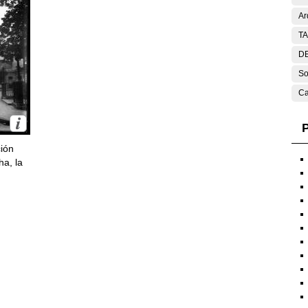
Ar
T
DE
So
Ca
P
ción
ha, la