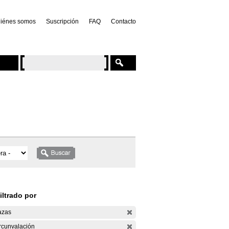
iénes somos
Suscripción
FAQ
Contacto
iltrado por
azas
rcunvalación