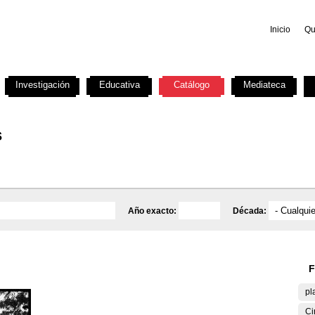
Inicio
Qu
Investigación
Educativa
Catálogo
Mediateca
s
Año exacto:
Década:
F
pl
Ci