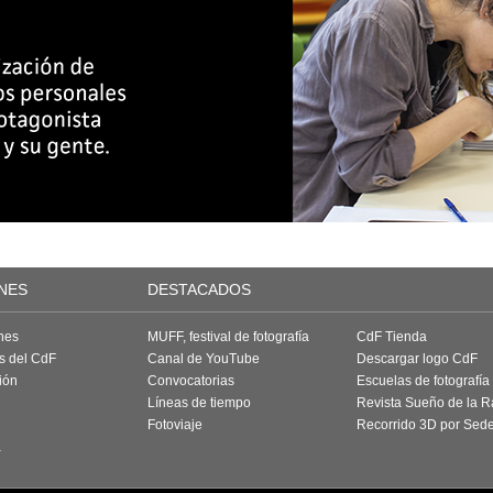
NES
DESTACADOS
nes
MUFF, festival de fotografía
CdF Tienda
as del CdF
Canal de YouTube
Descargar logo CdF
ión
Convocatorias
Escuelas de fotografía
Líneas de tiempo
Revista Sueño de la 
Fotoviaje
Recorrido 3D por Sed
a