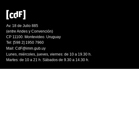
Av. 18 de Julio 885
(entre Andes y Convención)
CP 11100. Montevideo. Uruguay
Tel: [598 2] 1950 7960
Mail:
CdF@imm.gub.uy
Lunes, miércoles, jueves, viernes: de 10 a 19.30 h.
Martes: de 10 a 21 h. Sábados de 9.30 a 14.30 h.