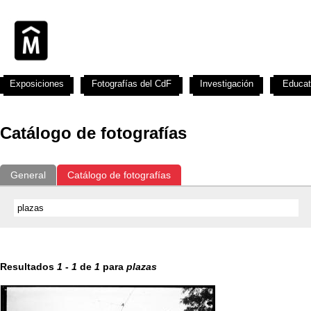
Exposiciones
Fotografías del CdF
Investigación
Educat
Catálogo de fotografías
General
Catálogo de fotografías
Resultados
1
-
1
de
1
para
plazas