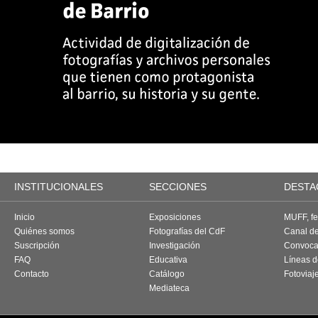
INSTITUCIONALES
SECCIONES
DESTA
Inicio
Exposiciones
MUFF, fes
Quiénes somos
Fotografías del CdF
Canal d
Suscripción
Investigación
Convoca
FAQ
Educativa
Líneas d
Contacto
Catálogo
Fotoviaj
Mediateca