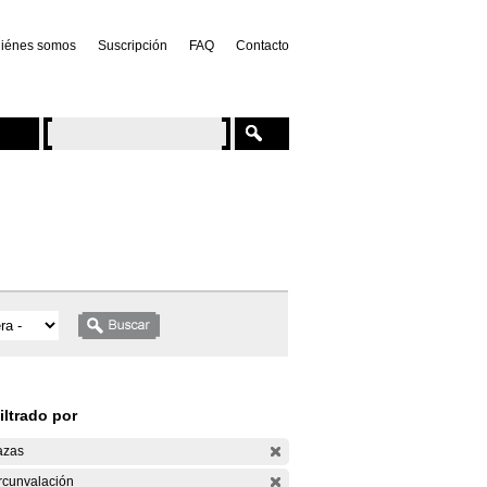
iénes somos
Suscripción
FAQ
Contacto
iltrado por
azas
rcunvalación