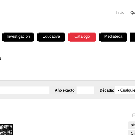
Inicio
Qu
Investigación
Educativa
Catálogo
Mediateca
s
Año exacto:
Década:
F
pl
Ci