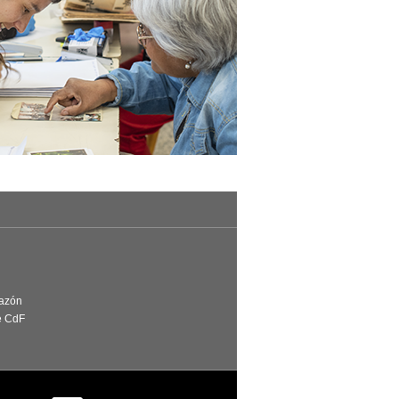
Razón
e CdF