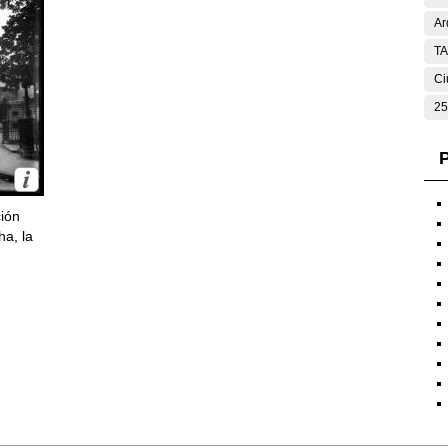
Ar
T
Ci
25
P
ción
ha, la