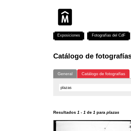
Exposiciones
Fotografías del CdF
Catálogo de fotografía
General
Catálogo de fotografías
Resultados
1
-
1
de
1
para
plazas