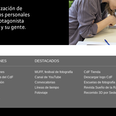
NES
DESTACADOS
nes
MUFF, festival de fotografía
CdF Tienda
as del CdF
Canal de YouTube
Descargar logo CdF
ión
Convocatorias
Escuelas de fotografía
Líneas de tiempo
Revista Sueño de la 
Fotoviaje
Recorrido 3D por Sed
a