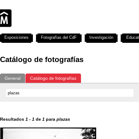
Exposiciones
Fotografías del CdF
Investigación
Educat
Catálogo de fotografías
General
Catálogo de fotografías
Resultados
1
-
1
de
1
para
plazas