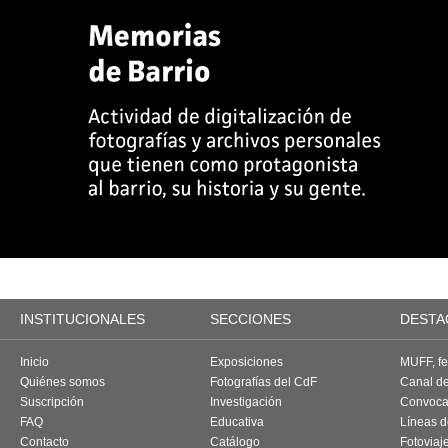
INSTITUCIONALES
SECCIONES
DESTA
Inicio
Exposiciones
MUFF, fes
Quiénes somos
Fotografías del CdF
Canal d
Suscripción
Investigación
Convoca
FAQ
Educativa
Líneas d
Contacto
Catálogo
Fotoviaj