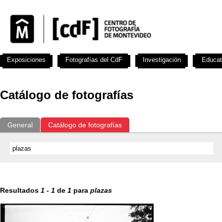
Exposiciones
Fotografías del CdF
Investigación
Educat
Catálogo de fotografías
General
Catálogo de fotografías
Resultados
1
-
1
de
1
para
plazas