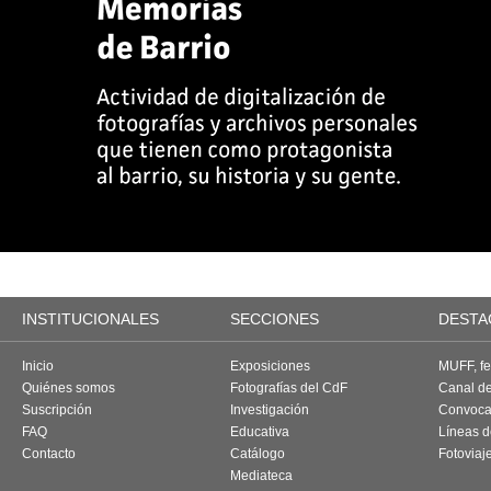
INSTITUCIONALES
SECCIONES
DESTA
Inicio
Exposiciones
MUFF, fes
Quiénes somos
Fotografías del CdF
Canal d
Suscripción
Investigación
Convoca
FAQ
Educativa
Líneas d
Contacto
Catálogo
Fotoviaj
Mediateca