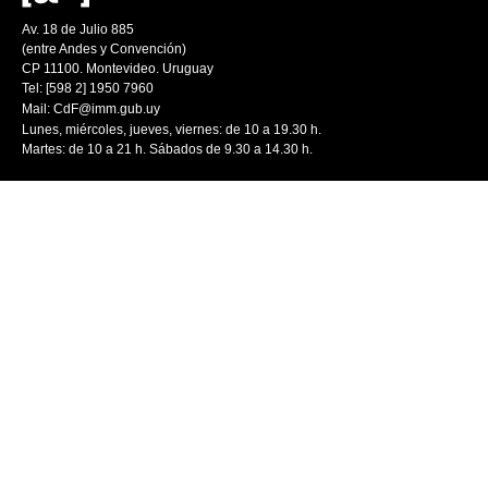
Av. 18 de Julio 885
(entre Andes y Convención)
CP 11100. Montevideo. Uruguay
Tel: [598 2] 1950 7960
Mail:
CdF@imm.gub.uy
Lunes, miércoles, jueves, viernes: de 10 a 19.30 h.
Martes: de 10 a 21 h. Sábados de 9.30 a 14.30 h.