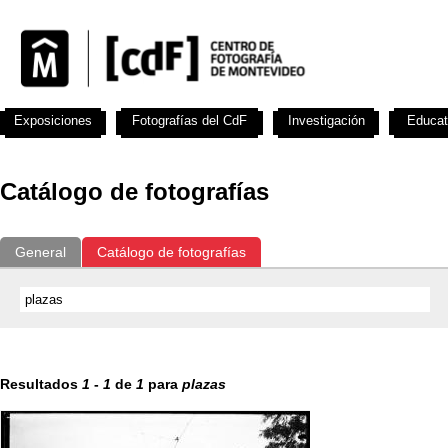
Exposiciones
Fotografías del CdF
Investigación
Educat
Catálogo de fotografías
General
Catálogo de fotografías
Resultados
1
-
1
de
1
para
plazas