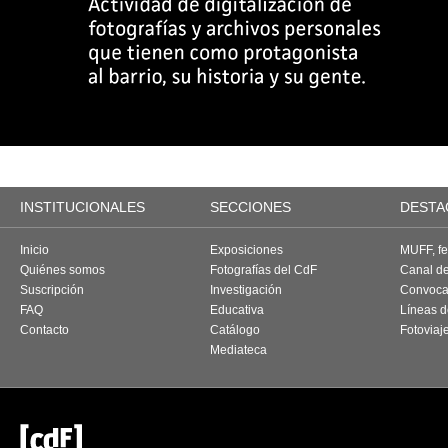
INSTITUCIONALES
SECCIONES
DESTA
Inicio
Exposiciones
MUFF, fes
Quiénes somos
Fotografías del CdF
Canal d
Suscripción
Investigación
Convoca
FAQ
Educativa
Líneas d
Contacto
Catálogo
Fotoviaj
Mediateca