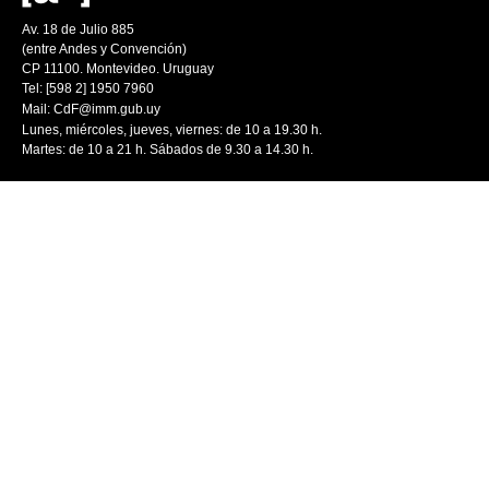
Av. 18 de Julio 885
(entre Andes y Convención)
CP 11100. Montevideo. Uruguay
Tel: [598 2] 1950 7960
Mail:
CdF@imm.gub.uy
Lunes, miércoles, jueves, viernes: de 10 a 19.30 h.
Martes: de 10 a 21 h. Sábados de 9.30 a 14.30 h.