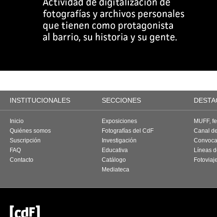
INSTITUCIONALES
SECCIONES
DESTA
Inicio
Exposiciones
MUFF, fes
Quiénes somos
Fotografías del CdF
Canal d
Suscripción
Investigación
Convoca
FAQ
Educativa
Líneas d
Contacto
Catálogo
Fotoviaj
Mediateca