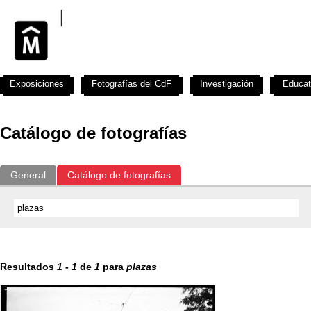
Exposiciones
Fotografías del CdF
Investigación
Educat
Catálogo de fotografías
General
Catálogo de fotografías
Resultados
1
-
1
de
1
para
plazas