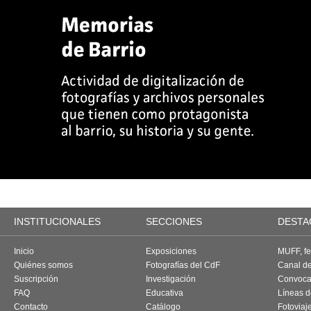
INSTITUCIONALES
SECCIONES
DESTA
Inicio
Exposiciones
MUFF, fes
Quiénes somos
Fotografías del CdF
Canal d
Suscripción
Investigación
Convoca
FAQ
Educativa
Líneas d
Contacto
Catálogo
Fotoviaj