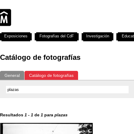
Exposiciones
Fotografías del CdF
Investigación
Educat
Catálogo de fotografías
General
Catálogo de fotografías
Resultados
1
-
1
de
1
para
plazas