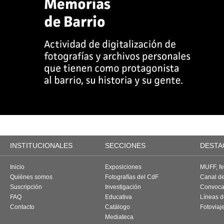
INSTITUCIONALES
SECCIONES
DESTA
Inicio
Exposiciones
MUFF, fes
Quiénes somos
Fotografías del CdF
Canal d
Suscripción
Investigación
Convoca
FAQ
Educativa
Líneas d
Contacto
Catálogo
Fotoviaj
Mediateca