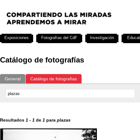
Exposiciones
Fotografías del CdF
Investigación
Educat
Catálogo de fotografías
General
Catálogo de fotografías
Resultados
1
-
1
de
1
para
plazas