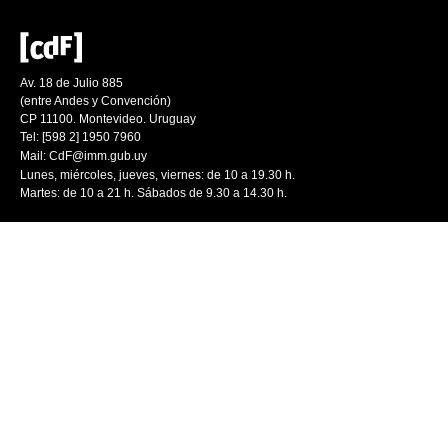
Av. 18 de Julio 885
(entre Andes y Convención)
CP 11100. Montevideo. Uruguay
Tel: [598 2] 1950 7960
Mail:
CdF@imm.gub.uy
Lunes, miércoles, jueves, viernes: de 10 a 19.30 h.
Martes: de 10 a 21 h. Sábados de 9.30 a 14.30 h.