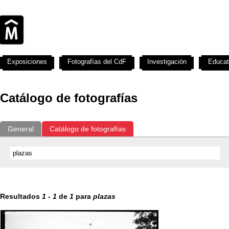
Exposiciones
Fotografías del CdF
Investigación
Educat
Catálogo de fotografías
General
Catálogo de fotografías
Resultados
1
-
1
de
1
para
plazas