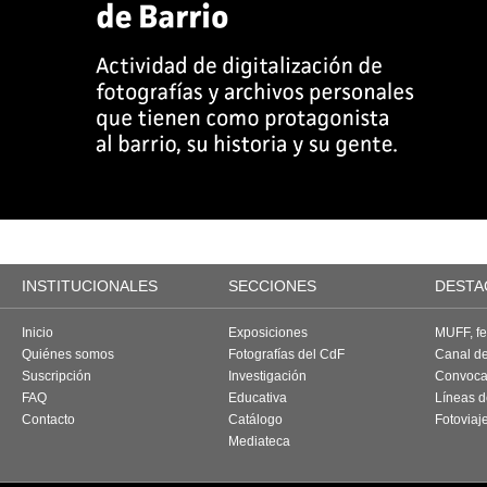
INSTITUCIONALES
SECCIONES
DESTA
Inicio
Exposiciones
MUFF, fes
Quiénes somos
Fotografías del CdF
Canal d
Suscripción
Investigación
Convoca
FAQ
Educativa
Líneas d
Contacto
Catálogo
Fotoviaj
Mediateca