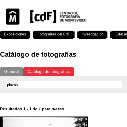
Exposiciones
Fotografías del CdF
Investigación
Educat
Catálogo de fotografías
General
Catálogo de fotografías
Resultados
1
-
1
de
1
para
plazas