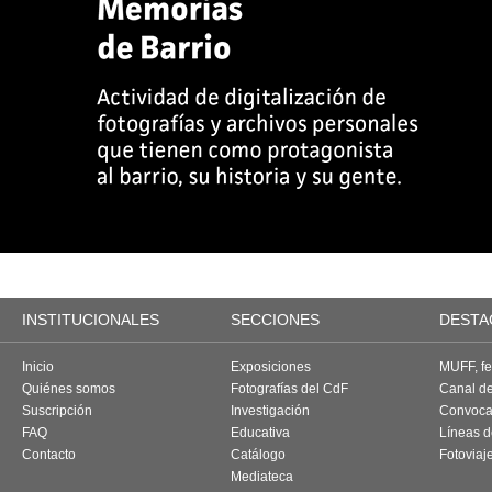
INSTITUCIONALES
SECCIONES
DESTA
Inicio
Exposiciones
MUFF, fes
Quiénes somos
Fotografías del CdF
Canal d
Suscripción
Investigación
Convoca
FAQ
Educativa
Líneas d
Contacto
Catálogo
Fotoviaj
Mediateca