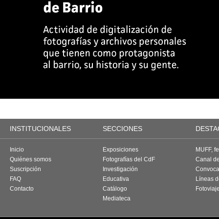
INSTITUCIONALES
SECCIONES
DESTA
Inicio
Exposiciones
MUFF, fes
Quiénes somos
Fotografías del CdF
Canal d
Suscripción
Investigación
Convoca
FAQ
Educativa
Líneas d
Contacto
Catálogo
Fotoviaj
Mediateca