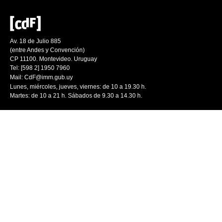
Av. 18 de Julio 885
(entre Andes y Convención)
CP 11100. Montevideo. Uruguay
Tel: [598 2] 1950 7960
Mail:
CdF@imm.gub.uy
Lunes, miércoles, jueves, viernes: de 10 a 19.30 h.
Martes: de 10 a 21 h. Sábados de 9.30 a 14.30 h.