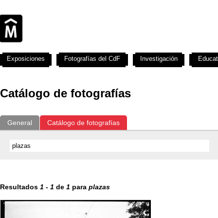
Exposiciones
Fotografías del CdF
Investigación
Educat
Catálogo de fotografías
General
Catálogo de fotografías
Resultados
1
-
1
de
1
para
plazas