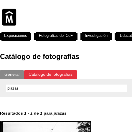
Exposiciones
Fotografías del CdF
Investigación
Educat
Catálogo de fotografías
General
Catálogo de fotografías
Resultados
1
-
1
de
1
para
plazas