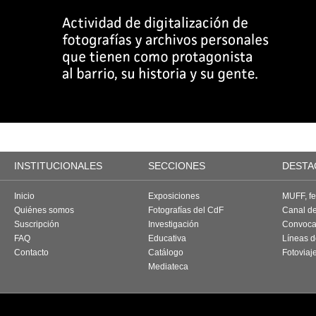
INSTITUCIONALES
SECCIONES
DESTA
Inicio
Exposiciones
MUFF, fes
Quiénes somos
Fotografías del CdF
Canal d
Suscripción
Investigación
Convoca
FAQ
Educativa
Líneas d
Contacto
Catálogo
Fotoviaj
Mediateca