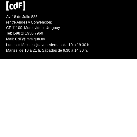
Av. 18 de Julio 885
(entre Andes y Convención)
CP 11100. Montevideo. Uruguay
Tel: [598 2] 1950 7960
Mail:
CdF@imm.gub.uy
Lunes, miércoles, jueves, viernes: de 10 a 19.30 h.
Martes: de 10 a 21 h. Sábados de 9.30 a 14.30 h.