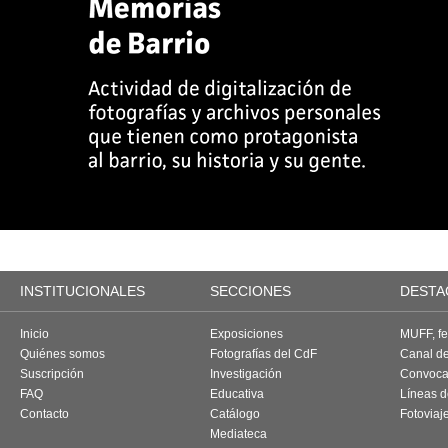
INSTITUCIONALES
SECCIONES
DESTA
Inicio
Exposiciones
MUFF, fes
Quiénes somos
Fotografías del CdF
Canal d
Suscripción
Investigación
Convoca
FAQ
Educativa
Líneas d
Contacto
Catálogo
Fotoviaj
Mediateca