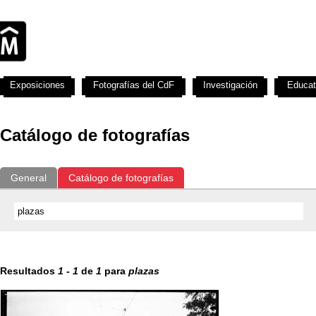
Exposiciones
Fotografías del CdF
Investigación
Educat
Catálogo de fotografías
General
Catálogo de fotografías
Resultados
1
-
1
de
1
para
plazas