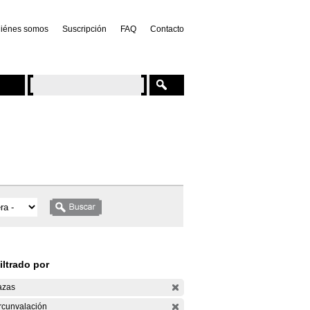
iénes somos
Suscripción
FAQ
Contacto
iltrado por
azas
rcunvalación