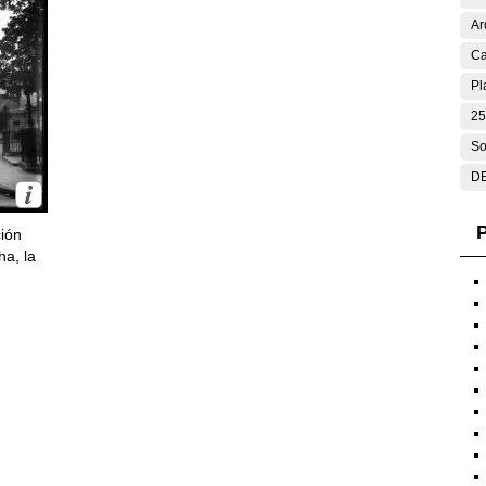
Ar
Ca
Pl
25
So
DE
P
ción
ha, la