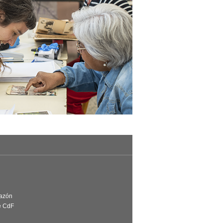
Razón
e CdF