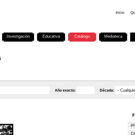
Inicio
Qu
Investigación
Educativa
Catálogo
Mediateca
s
Año exacto:
Década:
F
pl
Ci