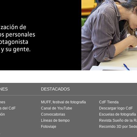
NES
DESTACADOS
nes
MUFF, festival de fotografía
CdF Tienda
as del CdF
Canal de YouTube
Descargar logo CdF
ión
Convocatorias
Escuelas de fotografía
Líneas de tiempo
Revista Sueño de la 
Fotoviaje
Recorrido 3D por Sed
a