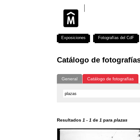
Exposiciones
Fotografías del CdF
Catálogo de fotografía
General
Catálogo de fotografías
Resultados
1
-
1
de
1
para
plazas