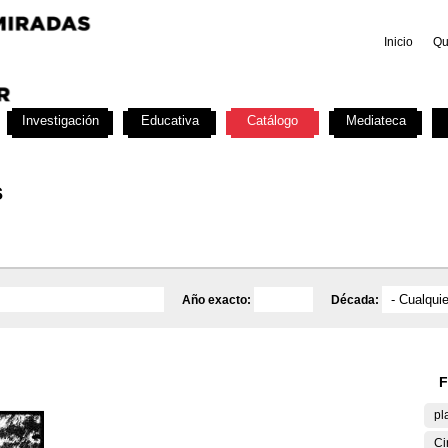
Inicio
Qu
Investigación
Educativa
Catálogo
Mediateca
s
Año exacto:
Década:
F
pl
Ci