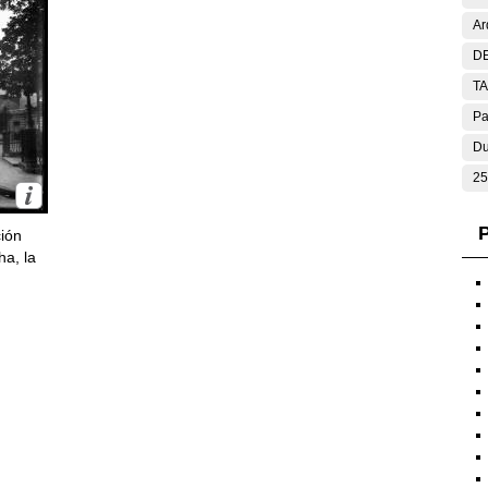
Ar
DE
T
Pa
Du
25
P
ción
ha, la