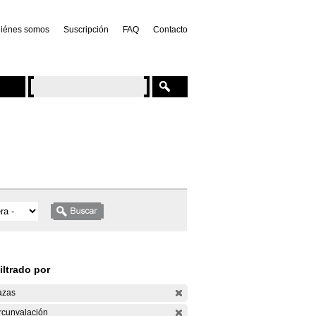
iénes somos
Suscripción
FAQ
Contacto
iltrado por
azas
rcunvalación