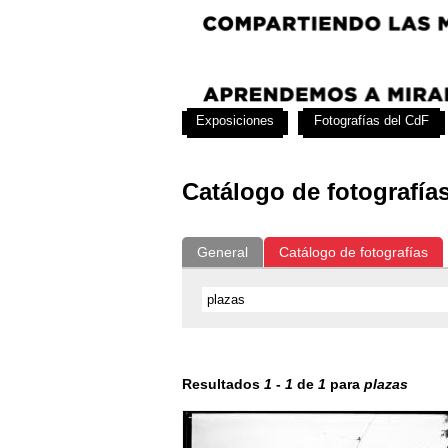
Exposiciones
Fotografías del CdF
Catálogo de fotografía
General
Catálogo de fotografías
Resultados
1
-
1
de
1
para
plazas