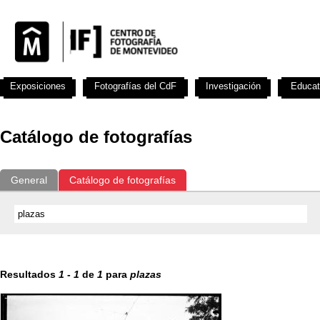
Exposiciones
Fotografías del CdF
Investigación
Educat
Catálogo de fotografías
General
Catálogo de fotografías
Resultados
1
-
1
de
1
para
plazas