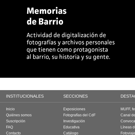
INSTITUCIONALES
SECCIONES
DESTA
Inicio
Exposiciones
MUFF, fes
Quiénes somos
Fotografías del CdF
Canal d
Suscripción
Investigación
Convoca
FAQ
Educativa
Líneas d
Contacto
Catálogo
Fotoviaj