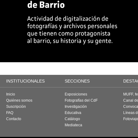
INSTITUCIONALES
SECCIONES
DESTA
Inicio
Exposiciones
MUFF, fes
Quiénes somos
Fotografías del CdF
Canal d
Suscripción
Investigación
Convoca
FAQ
Educativa
Líneas d
Contacto
Catálogo
Fotoviaj
Mediateca