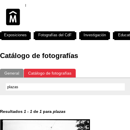
Exposiciones
Fotografías del CdF
Investigación
Educat
Catálogo de fotografías
General
Catálogo de fotografías
Resultados
1
-
1
de
1
para
plazas