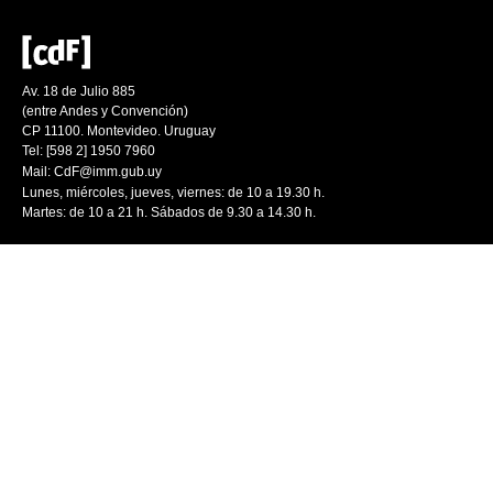
Av. 18 de Julio 885
(entre Andes y Convención)
CP 11100. Montevideo. Uruguay
Tel: [598 2] 1950 7960
Mail:
CdF@imm.gub.uy
Lunes, miércoles, jueves, viernes: de 10 a 19.30 h.
Martes: de 10 a 21 h. Sábados de 9.30 a 14.30 h.