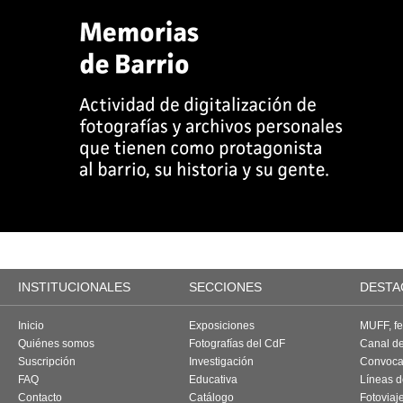
INSTITUCIONALES
SECCIONES
DESTA
Inicio
Exposiciones
MUFF, fes
Quiénes somos
Fotografías del CdF
Canal d
Suscripción
Investigación
Convoca
FAQ
Educativa
Líneas d
Contacto
Catálogo
Fotoviaj