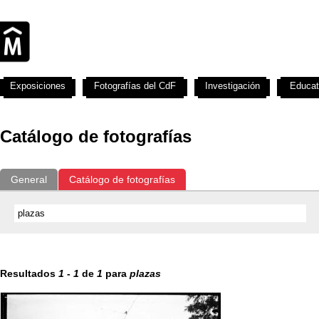
Exposiciones
Fotografías del CdF
Investigación
Educat
Catálogo de fotografías
General
Catálogo de fotografías
Resultados
1
-
1
de
1
para
plazas