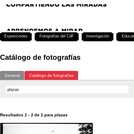
Exposiciones
Fotografías del CdF
Investigación
Educat
Catálogo de fotografías
General
Catálogo de fotografías
Resultados
1
-
1
de
1
para
plazas