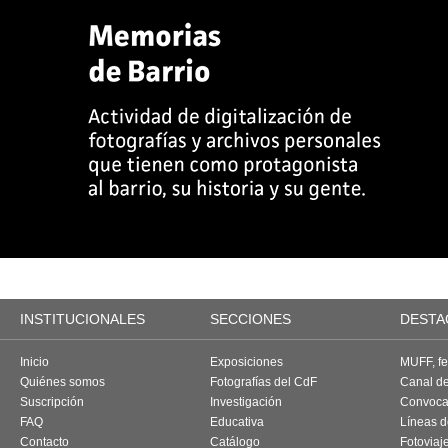
INSTITUCIONALES
SECCIONES
DESTA
Inicio
Exposiciones
MUFF, fes
Quiénes somos
Fotografías del CdF
Canal d
Suscripción
Investigación
Convoca
FAQ
Educativa
Líneas d
Contacto
Catálogo
Fotoviaj