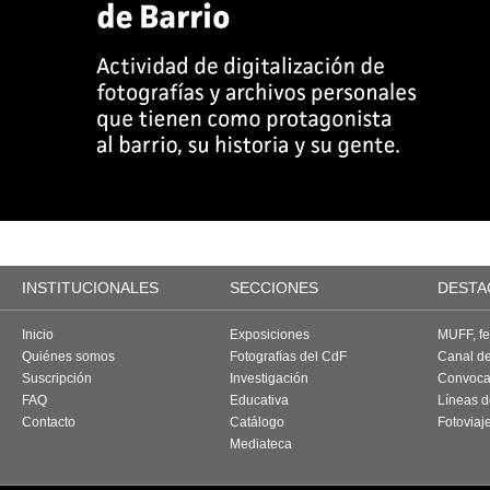
INSTITUCIONALES
SECCIONES
DESTA
Inicio
Exposiciones
MUFF, fes
Quiénes somos
Fotografías del CdF
Canal d
Suscripción
Investigación
Convoca
FAQ
Educativa
Líneas d
Contacto
Catálogo
Fotoviaj
Mediateca