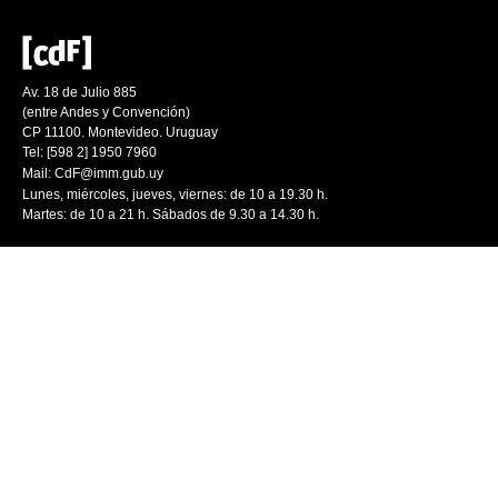
Av. 18 de Julio 885
(entre Andes y Convención)
CP 11100. Montevideo. Uruguay
Tel: [598 2] 1950 7960
Mail:
CdF@imm.gub.uy
Lunes, miércoles, jueves, viernes: de 10 a 19.30 h.
Martes: de 10 a 21 h. Sábados de 9.30 a 14.30 h.