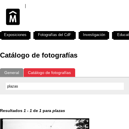
Exposiciones
Fotografías del CdF
Investigación
Educat
Catálogo de fotografías
General
Catálogo de fotografías
Resultados
1
-
1
de
1
para
plazas