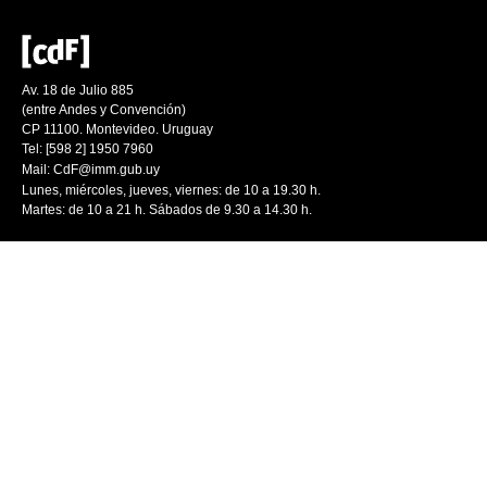
Av. 18 de Julio 885
(entre Andes y Convención)
CP 11100. Montevideo. Uruguay
Tel: [598 2] 1950 7960
Mail:
CdF@imm.gub.uy
Lunes, miércoles, jueves, viernes: de 10 a 19.30 h.
Martes: de 10 a 21 h. Sábados de 9.30 a 14.30 h.