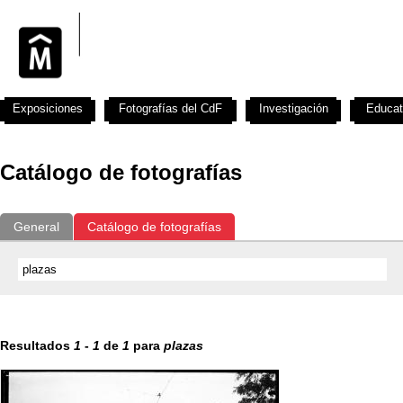
Exposiciones
Fotografías del CdF
Investigación
Educat
Catálogo de fotografías
General
Catálogo de fotografías
Resultados
1
-
1
de
1
para
plazas