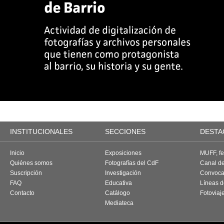
INSTITUCIONALES
SECCIONES
DESTA
Inicio
Exposiciones
MUFF, fes
Quiénes somos
Fotografías del CdF
Canal d
Suscripción
Investigación
Convoca
FAQ
Educativa
Líneas d
Contacto
Catálogo
Fotoviaj
Mediateca