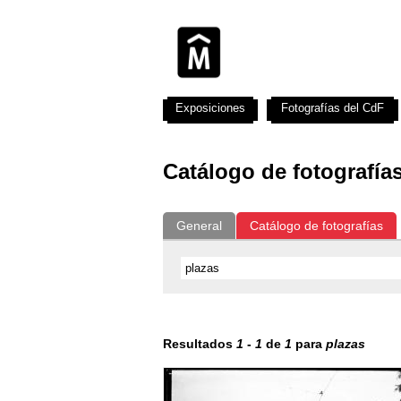
Exposiciones
Fotografías del CdF
Catálogo de fotografía
General
Catálogo de fotografías
Resultados
1
-
1
de
1
para
plazas