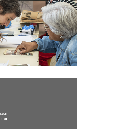
Razón
e CdF