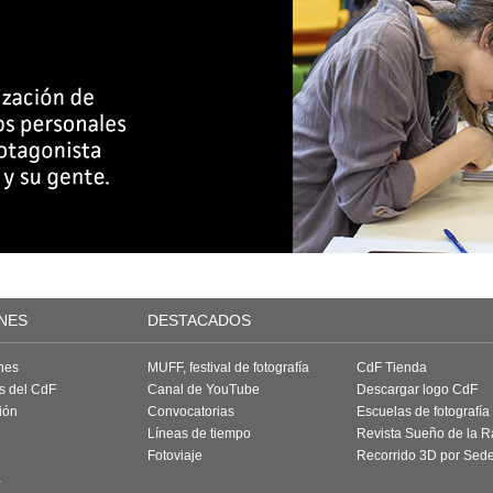
NES
DESTACADOS
nes
MUFF, festival de fotografía
CdF Tienda
as del CdF
Canal de YouTube
Descargar logo CdF
ión
Convocatorias
Escuelas de fotografía
Líneas de tiempo
Revista Sueño de la 
Fotoviaje
Recorrido 3D por Sed
a