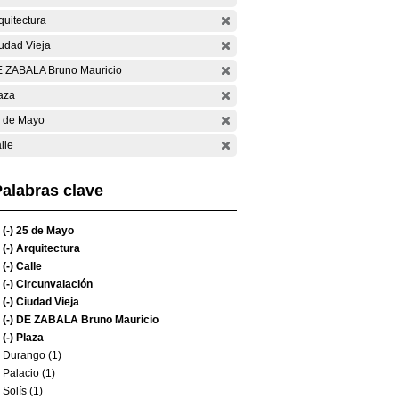
quitectura
udad Vieja
 ZABALA Bruno Mauricio
aza
 de Mayo
lle
alabras clave
(-)
25 de Mayo
(-)
Arquitectura
(-)
Calle
(-)
Circunvalación
(-)
Ciudad Vieja
(-)
DE ZABALA Bruno Mauricio
(-)
Plaza
Durango (1)
Palacio (1)
Solís (1)