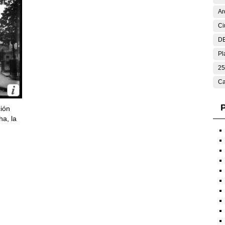
Ar
Ci
DE
Pl
25
Ca
P
ción
ha, la