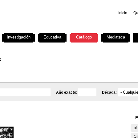
Inicio
Qu
Investigación
Educativa
Catálogo
Mediateca
s
Año exacto:
Década:
F
pl
Ci