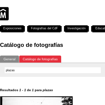
Exposiciones
Fotografías del CdF
Investigación
Educat
Catálogo de fotografías
General
Catálogo de fotografías
Resultados
1
-
1
de
1
para
plazas