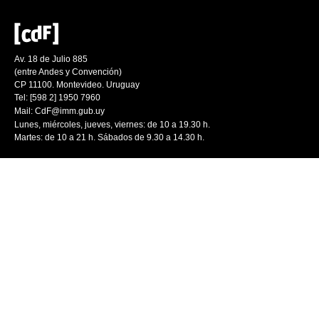
Av. 18 de Julio 885
(entre Andes y Convención)
CP 11100. Montevideo. Uruguay
Tel: [598 2] 1950 7960
Mail:
CdF@imm.gub.uy
Lunes, miércoles, jueves, viernes: de 10 a 19.30 h.
Martes: de 10 a 21 h. Sábados de 9.30 a 14.30 h.