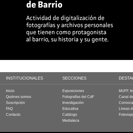
INSTITUCIONALES
SECCIONES
DESTA
Inicio
Exposiciones
MUFF, fes
Quiénes somos
Fotografías del CdF
Canal d
Suscripción
Investigación
Convoca
FAQ
Educativa
Líneas d
Contacto
Catálogo
Fotoviaj
Mediateca