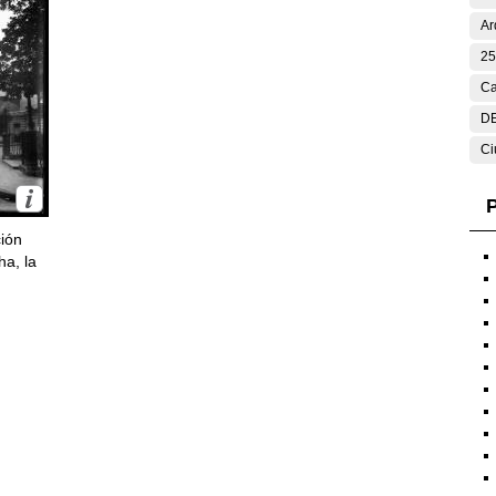
Ar
25
Ca
DE
Ci
P
ción
ha, la