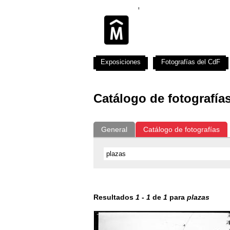
Exposiciones
Fotografías del CdF
Catálogo de fotografía
General
Catálogo de fotografías
Resultados
1
-
1
de
1
para
plazas