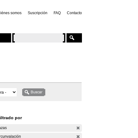
iénes somos
Suscripción
FAQ
Contacto
iltrado por
azas
rcunvalación