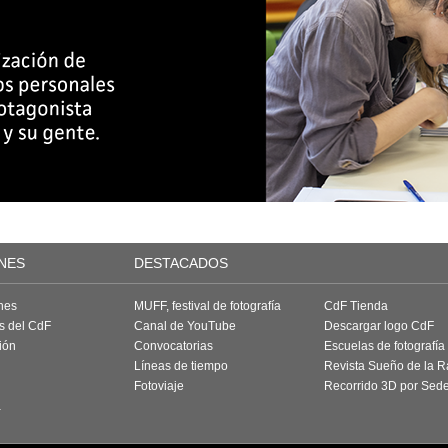
NES
DESTACADOS
nes
MUFF, festival de fotografía
CdF Tienda
as del CdF
Canal de YouTube
Descargar logo CdF
ión
Convocatorias
Escuelas de fotografía
Líneas de tiempo
Revista Sueño de la 
Fotoviaje
Recorrido 3D por Sed
a