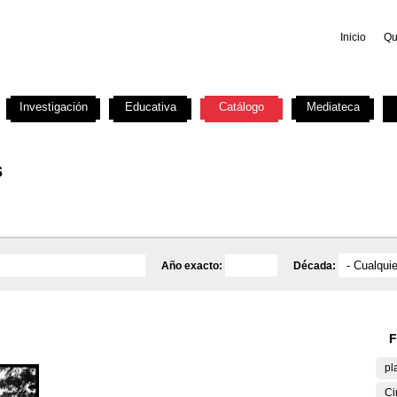
Inicio
Qu
Investigación
Educativa
Catálogo
Mediateca
s
Año exacto:
Década:
F
pl
Ci