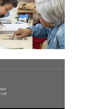
Razón
e CdF