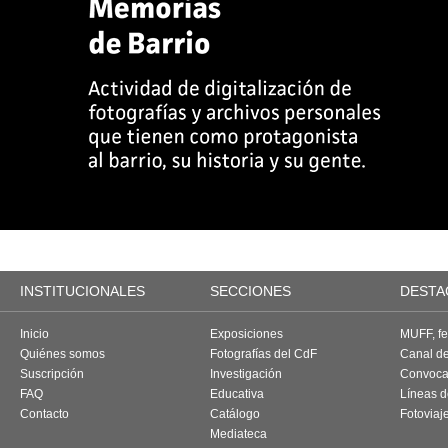
INSTITUCIONALES
SECCIONES
DESTA
Inicio
Exposiciones
MUFF, fes
Quiénes somos
Fotografías del CdF
Canal d
Suscripción
Investigación
Convoca
FAQ
Educativa
Líneas d
Contacto
Catálogo
Fotoviaj
Mediateca