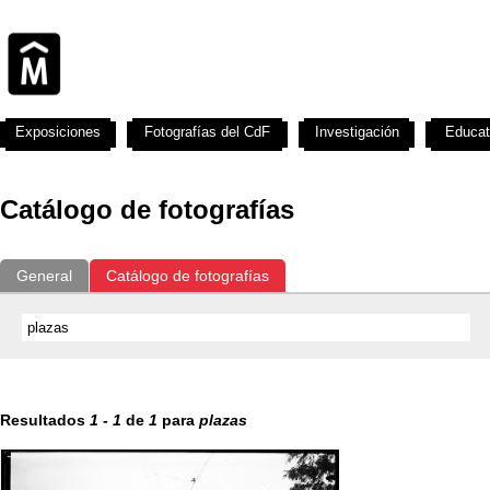
Exposiciones
Fotografías del CdF
Investigación
Educat
Catálogo de fotografías
General
Catálogo de fotografías
Resultados
1
-
1
de
1
para
plazas