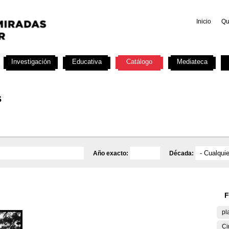
Inicio
Qu
Investigación
Educativa
Catálogo
Mediateca
s
Año exacto:
Década:
F
pl
Ci