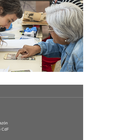
Razón
e CdF