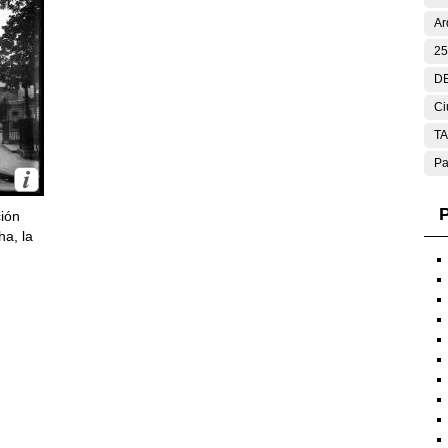
Ar
25
DE
Ci
T
Pa
P
ción
ha, la