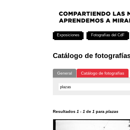
Exposiciones
Fotografías del CdF
Catálogo de fotografía
General
Catálogo de fotografías
Resultados
1
-
1
de
1
para
plazas