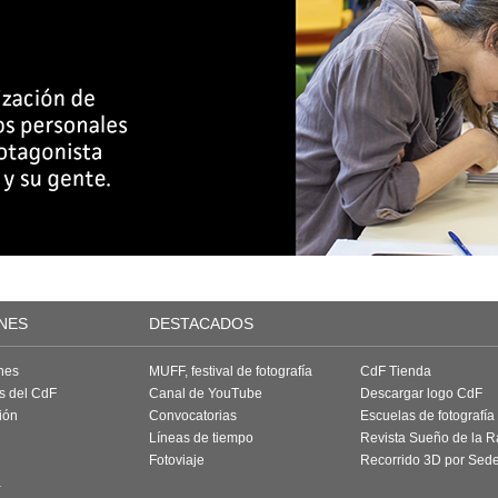
NES
DESTACADOS
nes
MUFF, festival de fotografía
CdF Tienda
as del CdF
Canal de YouTube
Descargar logo CdF
ión
Convocatorias
Escuelas de fotografía
Líneas de tiempo
Revista Sueño de la 
Fotoviaje
Recorrido 3D por Sed
a