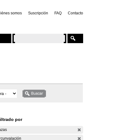
iénes somos
Suscripción
FAQ
Contacto
iltrado por
azas
rcunvalación