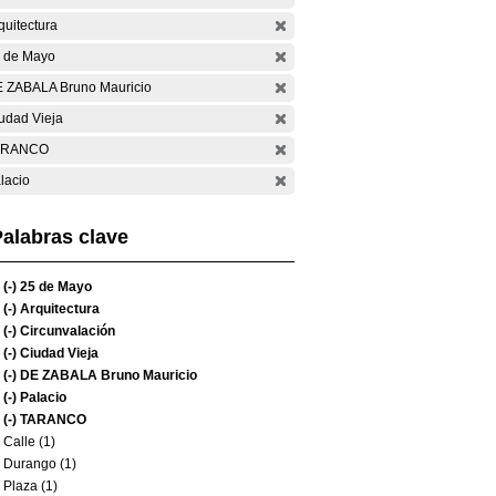
quitectura
 de Mayo
 ZABALA Bruno Mauricio
udad Vieja
ARANCO
lacio
alabras clave
(-)
25 de Mayo
(-)
Arquitectura
(-)
Circunvalación
(-)
Ciudad Vieja
(-)
DE ZABALA Bruno Mauricio
(-)
Palacio
(-)
TARANCO
Calle (1)
Durango (1)
Plaza (1)