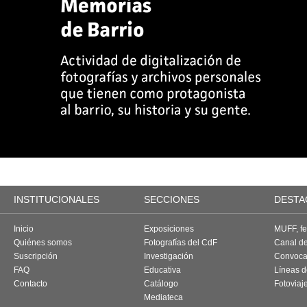
INSTITUCIONALES
SECCIONES
DESTA
Inicio
Exposiciones
MUFF, fes
Quiénes somos
Fotografías del CdF
Canal d
Suscripción
Investigación
Convoca
FAQ
Educativa
Líneas d
Contacto
Catálogo
Fotoviaj
Mediateca