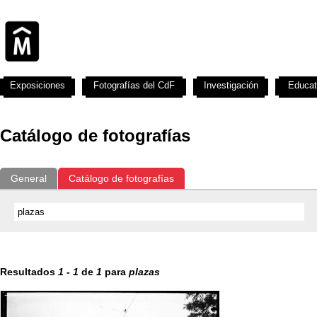
Exposiciones
Fotografías del CdF
Investigación
Educat
Catálogo de fotografías
General
Catálogo de fotografías
Resultados
1
-
1
de
1
para
plazas