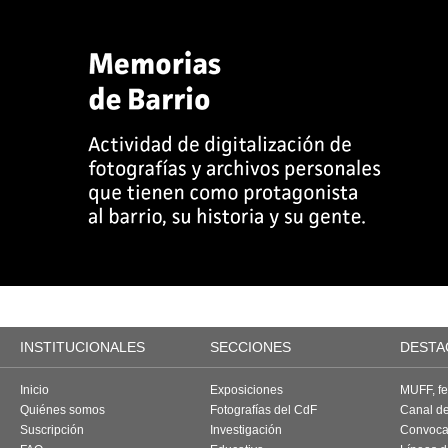
INSTITUCIONALES
SECCIONES
DESTA
Inicio
Exposiciones
MUFF, fes
Quiénes somos
Fotografías del CdF
Canal d
Suscripción
Investigación
Convoca