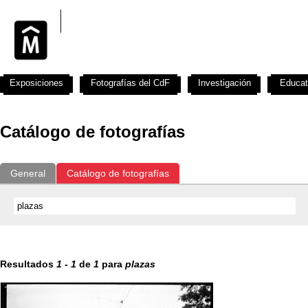
Exposiciones
Fotografías del CdF
Investigación
Educat
Catálogo de fotografías
General
Catálogo de fotografías
Resultados
1
-
1
de
1
para
plazas