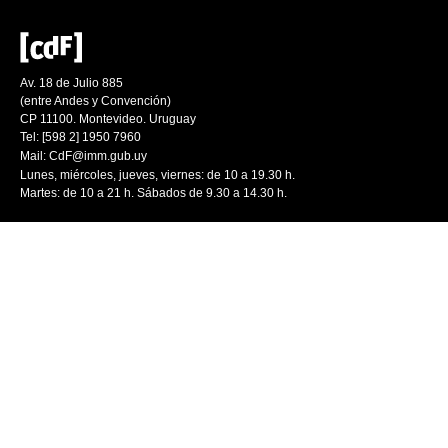
Av. 18 de Julio 885
(entre Andes y Convención)
CP 11100. Montevideo. Uruguay
Tel: [598 2] 1950 7960
Mail:
CdF@imm.gub.uy
Lunes, miércoles, jueves, viernes: de 10 a 19.30 h.
Martes: de 10 a 21 h. Sábados de 9.30 a 14.30 h.