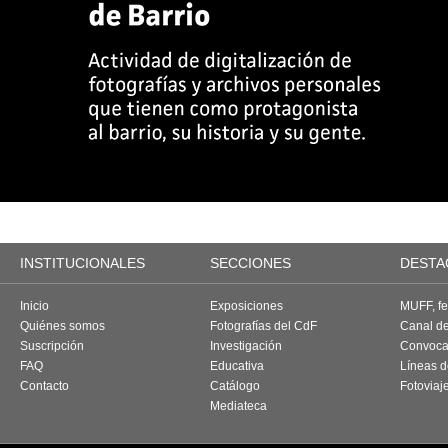
INSTITUCIONALES
SECCIONES
DESTA
Inicio
Exposiciones
MUFF, fes
Quiénes somos
Fotografías del CdF
Canal d
Suscripción
Investigación
Convoca
FAQ
Educativa
Líneas d
Contacto
Catálogo
Fotoviaj
Mediateca