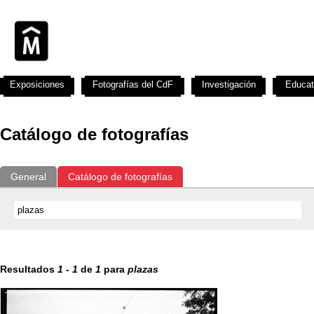
Exposiciones
Fotografías del CdF
Investigación
Educat
Catálogo de fotografías
General
Catálogo de fotografías
Resultados
1
-
1
de
1
para
plazas