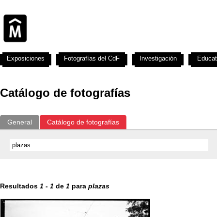
Exposiciones
Fotografías del CdF
Investigación
Educat
Catálogo de fotografías
General
Catálogo de fotografías
Resultados
1
-
1
de
1
para
plazas