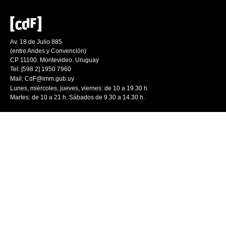
Av. 18 de Julio 885
(entre Andes y Convención)
CP 11100. Montevideo. Uruguay
Tel: [598 2] 1950 7960
Mail:
CdF@imm.gub.uy
Lunes, miércoles, jueves, viernes: de 10 a 19.30 h.
Martes: de 10 a 21 h. Sábados de 9.30 a 14.30 h.