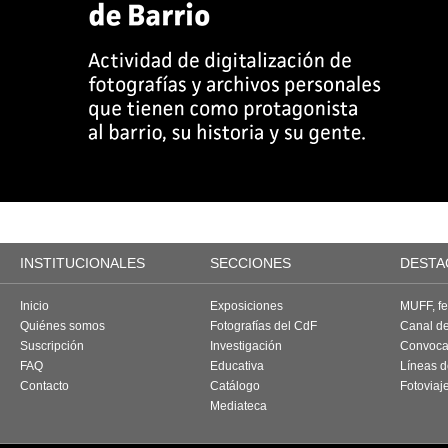
INSTITUCIONALES
SECCIONES
DESTA
Inicio
Exposiciones
MUFF, fes
Quiénes somos
Fotografías del CdF
Canal d
Suscripción
Investigación
Convoca
FAQ
Educativa
Líneas d
Contacto
Catálogo
Fotoviaj
Mediateca