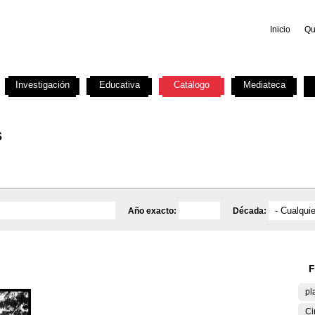
Inicio
Qu
Investigación
Educativa
Catálogo
Mediateca
s
Año exacto:
Década:
F
pl
Ci