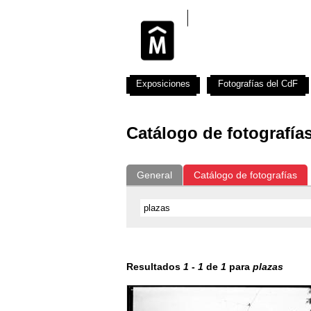
Exposiciones
Fotografías del CdF
Catálogo de fotografía
General
Catálogo de fotografías
Resultados
1
-
1
de
1
para
plazas