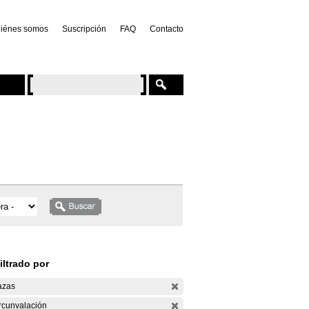
iénes somos
Suscripción
FAQ
Contacto
iltrado por
azas
rcunvalación