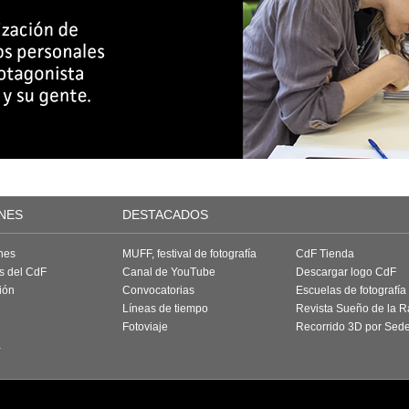
NES
DESTACADOS
nes
MUFF, festival de fotografía
CdF Tienda
as del CdF
Canal de YouTube
Descargar logo CdF
ión
Convocatorias
Escuelas de fotografía
Líneas de tiempo
Revista Sueño de la 
Fotoviaje
Recorrido 3D por Sed
a