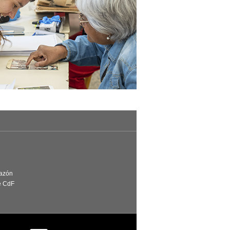
Razón
e CdF