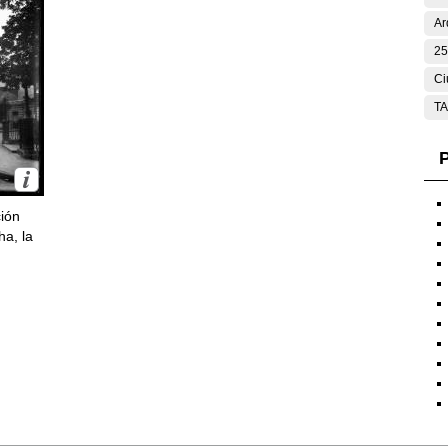
Ar
25
Ci
T
P
ción
ha, la