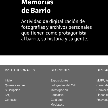
INSTITUCIONALES
SECCIONES
DESTA
Inicio
Exposiciones
MUFF, fes
Quiénes somos
Fotografías del CdF
Canal d
Suscripción
Investigación
Convoca
FAQ
Educativa
Líneas d
Contacto
Catálogo
Fotoviaj
Mediateca