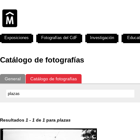
Exposiciones
Fotografías del CdF
Investigación
Educat
Catálogo de fotografías
General
Catálogo de fotografías
Resultados
1
-
1
de
1
para
plazas