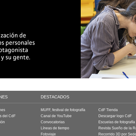
NES
DESTACADOS
nes
MUFF, festival de fotografía
CdF Tienda
as del CdF
Canal de YouTube
Descargar logo CdF
ión
Convocatorias
Escuelas de fotografía
Líneas de tiempo
Revista Sueño de la 
Fotoviaje
Recorrido 3D por Sed