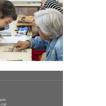
Razón
e CdF