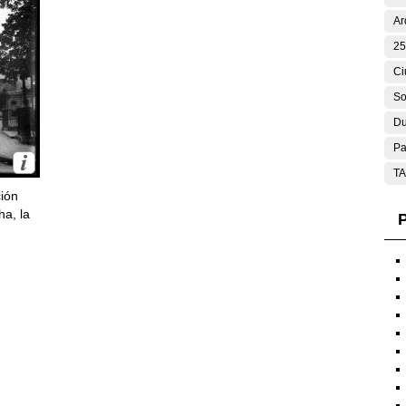
Ar
25
Ci
So
Du
Pa
T
ción
ha, la
P