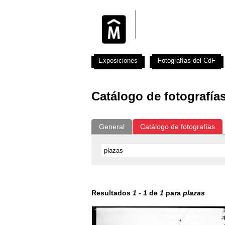
Exposiciones
Fotografías del CdF
Catálogo de fotografía
General
Catálogo de fotografías
Resultados
1
-
1
de
1
para
plazas