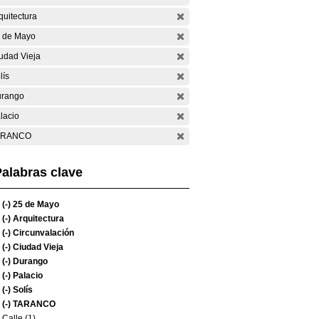
quitectura
 de Mayo
udad Vieja
lís
rango
lacio
ARANCO
alabras clave
(-)
25 de Mayo
(-)
Arquitectura
(-)
Circunvalación
(-)
Ciudad Vieja
(-)
Durango
(-)
Palacio
(-)
Solís
(-)
TARANCO
Calle (1)