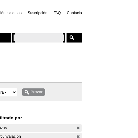
iénes somos
Suscripción
FAQ
Contacto
iltrado por
azas
rcunvalación