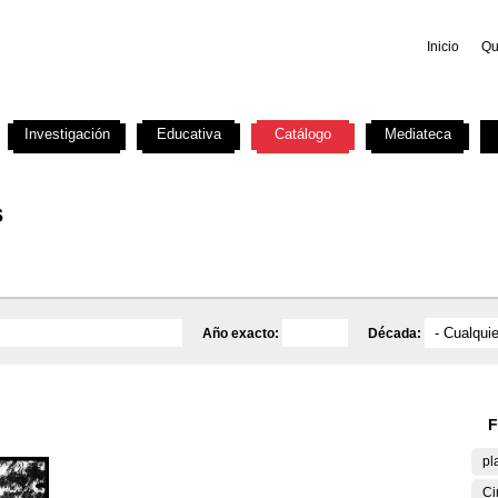
Inicio
Qu
Investigación
Educativa
Catálogo
Mediateca
s
Año exacto:
Década:
F
pl
Ci