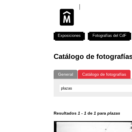
Exposiciones
Fotografías del CdF
Catálogo de fotografía
General
Catálogo de fotografías
Resultados
1
-
1
de
1
para
plazas