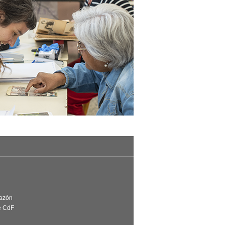
Razón
e CdF