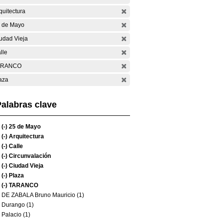
quitectura
 de Mayo
udad Vieja
lle
ARANCO
aza
alabras clave
(-)
25 de Mayo
(-)
Arquitectura
(-)
Calle
(-)
Circunvalación
(-)
Ciudad Vieja
(-)
Plaza
(-)
TARANCO
DE ZABALA Bruno Mauricio (1)
Durango (1)
Palacio (1)