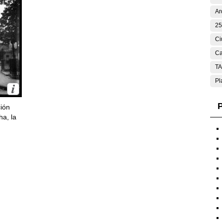
Ar
25
Ci
Ca
T
Pl
P
ción
ha, la