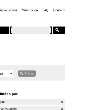
iénes somos
Suscripción
FAQ
Contacto
iltrado por
azas
rcunvalación