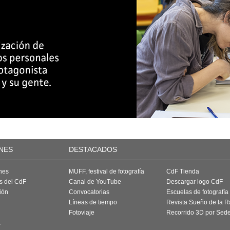
NES
DESTACADOS
nes
MUFF, festival de fotografía
CdF Tienda
as del CdF
Canal de YouTube
Descargar logo CdF
ión
Convocatorias
Escuelas de fotografía
Líneas de tiempo
Revista Sueño de la 
Fotoviaje
Recorrido 3D por Sed
a