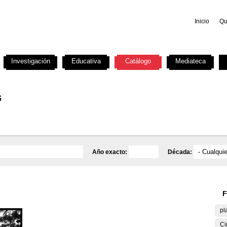
Inicio
Qu
Investigación
Educativa
Catálogo
Mediateca
s
Año exacto:
Década:
F
pl
Ci