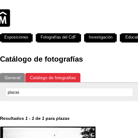
Exposiciones
Fotografías del CdF
Investigación
Educat
Catálogo de fotografías
General
Catálogo de fotografías
Resultados
1
-
1
de
1
para
plazas