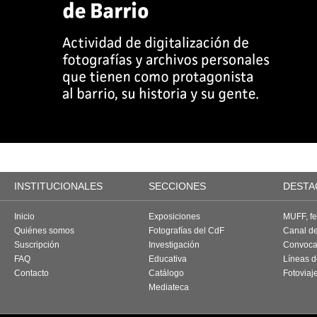
INSTITUCIONALES
SECCIONES
DESTA
Inicio
Exposiciones
MUFF, fes
Quiénes somos
Fotografías del CdF
Canal d
Suscripción
Investigación
Convoca
FAQ
Educativa
Líneas d
Contacto
Catálogo
Fotoviaj
Mediateca