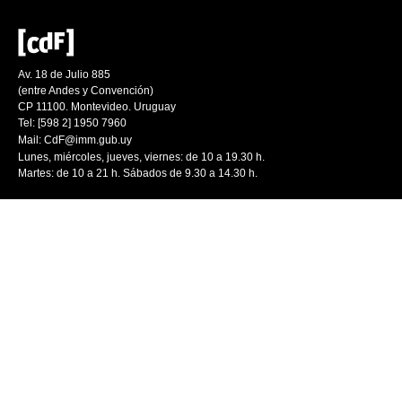
Av. 18 de Julio 885
(entre Andes y Convención)
CP 11100. Montevideo. Uruguay
Tel: [598 2] 1950 7960
Mail:
CdF@imm.gub.uy
Lunes, miércoles, jueves, viernes: de 10 a 19.30 h.
Martes: de 10 a 21 h. Sábados de 9.30 a 14.30 h.