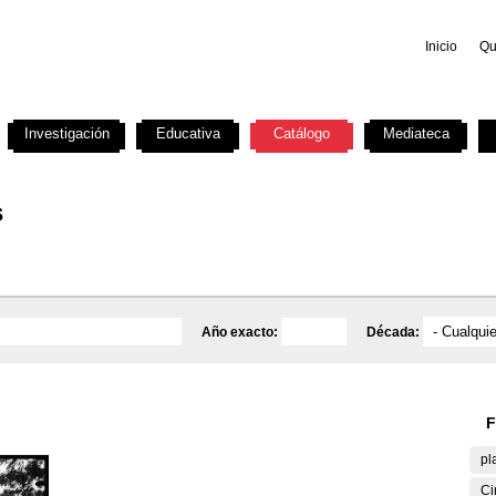
Inicio
Qu
Investigación
Educativa
Catálogo
Mediateca
s
Año exacto:
Década:
F
pl
Ci