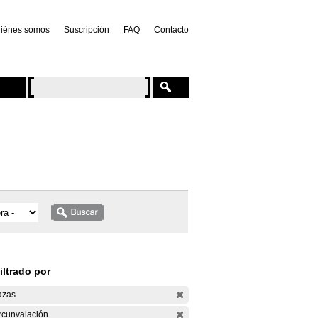
iénes somos
Suscripción
FAQ
Contacto
iltrado por
azas
rcunvalación