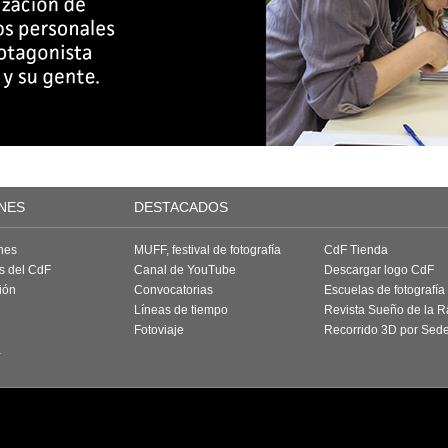
NES
DESTACADOS
nes
MUFF, festival de fotografía
CdF Tienda
as del CdF
Canal de YouTube
Descargar logo CdF
ión
Convocatorias
Escuelas de fotografía
Líneas de tiempo
Revista Sueño de la 
Fotoviaje
Recorrido 3D por Sed
a