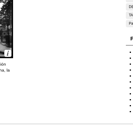
DE
T
Pa
P
ción
ha, la