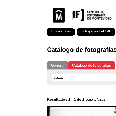
Exposiciones
Fotografías del CdF
Catálogo de fotografía
General
Catálogo de fotografías
Resultados
1
-
1
de
1
para
plazas