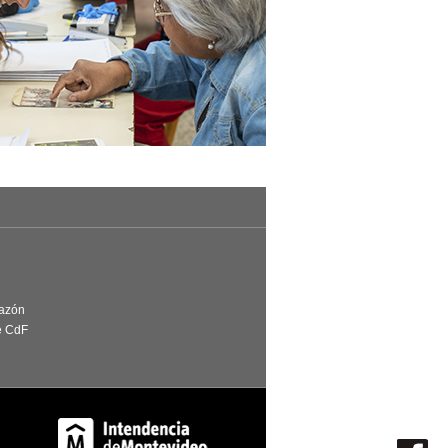
Razón
e CdF