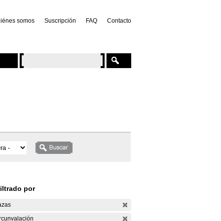
iénes somos
Suscripción
FAQ
Contacto
iltrado por
azas
rcunvalación