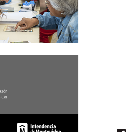
Razón
e CdF