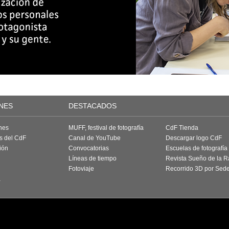
NES
DESTACADOS
nes
MUFF, festival de fotografía
CdF Tienda
as del CdF
Canal de YouTube
Descargar logo CdF
ión
Convocatorias
Escuelas de fotografía
Líneas de tiempo
Revista Sueño de la 
Fotoviaje
Recorrido 3D por Sed
a