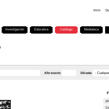
Inicio
Qu
Investigación
Educativa
Catálogo
Mediateca
s
Año exacto:
Década:
F
pl
Ci