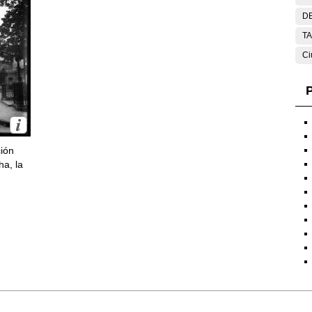
DE
T
Ci
P
ción
ha, la