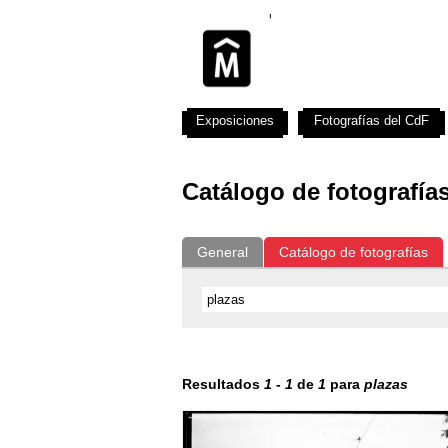
Exposiciones
Fotografías del CdF
Catálogo de fotografía
General
Catálogo de fotografías
Resultados
1
-
1
de
1
para
plazas