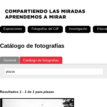
Exposiciones
Fotografías del CdF
Investigación
Educat
Catálogo de fotografías
General
Catálogo de fotografías
Resultados
1
-
1
de
1
para
plazas