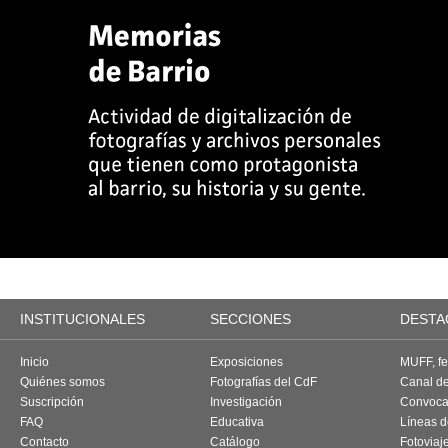
INSTITUCIONALES
SECCIONES
DESTA
Inicio
Exposiciones
MUFF, fes
Quiénes somos
Fotografías del CdF
Canal d
Suscripción
Investigación
Convoca
FAQ
Educativa
Líneas d
Contacto
Catálogo
Fotoviaj