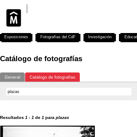
Exposiciones
Fotografías del CdF
Investigación
Educat
Catálogo de fotografías
General
Catálogo de fotografías
Resultados
1
-
1
de
1
para
plazas