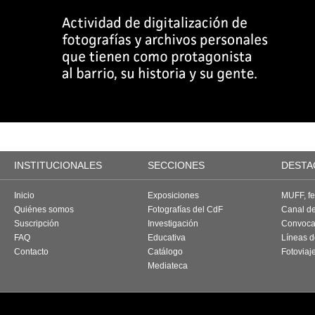
INSTITUCIONALES
SECCIONES
DESTA
Inicio
Exposiciones
MUFF, fes
Quiénes somos
Fotografías del CdF
Canal d
Suscripción
Investigación
Convoca
FAQ
Educativa
Líneas d
Contacto
Catálogo
Fotoviaj
Mediateca