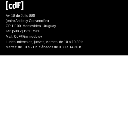
Av. 18 de Julio 885
(entre Andes y Convención)
CP 11100. Montevideo. Uruguay
Tel: [598 2] 1950 7960
Mail:
CdF@imm.gub.uy
Lunes, miércoles, jueves, viernes: de 10 a 19.30 h.
Martes: de 10 a 21 h. Sábados de 9.30 a 14.30 h.