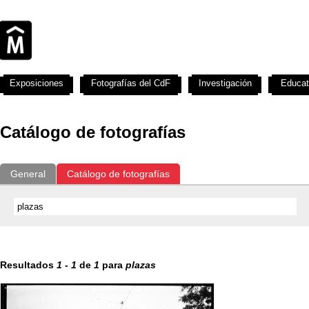
Exposiciones
Fotografías del CdF
Investigación
Educat
Catálogo de fotografías
General
Catálogo de fotografías
Resultados
1
-
1
de
1
para
plazas