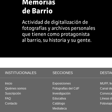
INSTITUCIONALES
SECCIONES
DESTA
Inicio
Exposiciones
MUFF, fes
Quiénes somos
Fotografías del CdF
Canal d
Suscripción
Investigación
Convoca
FAQ
Educativa
Líneas d
Contacto
Catálogo
Fotoviaj
Mediateca