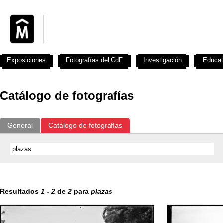
Exposiciones
Fotografías del CdF
Investigación
Educat
Catálogo de fotografías
General
Catálogo de fotografías
Resultados
1
-
2
de
2
para
plazas