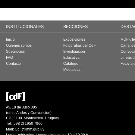
INSTITUCIONALES
SECCIONES
DESTA
Inicio
Exposiciones
MUFF, fes
Quiénes somos
Fotografías del CdF
Canal d
Suscripción
Investigación
Convoca
FAQ
Educativa
Líneas d
Contacto
Catálogo
Fotoviaj
Mediateca
Av. 18 de Julio 885
(entre Andes y Convención)
CP 11100. Montevideo. Uruguay
Tel: [598 2] 1950 7960
Mail:
CdF@imm.gub.uy