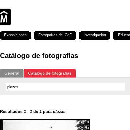
Exposiciones
Fotografías del CdF
Investigación
Educat
Catálogo de fotografías
General
Catálogo de fotografías
Resultados
1
-
1
de
1
para
plazas