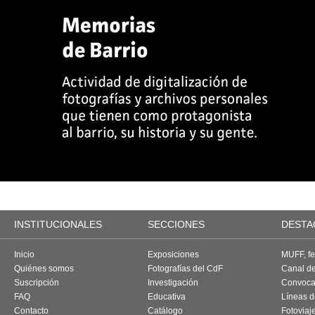
INSTITUCIONALES
SECCIONES
DESTA
Inicio
Exposiciones
MUFF, fes
Quiénes somos
Fotografías del CdF
Canal d
Suscripción
Investigación
Convoca
FAQ
Educativa
Líneas d
Contacto
Catálogo
Fotoviaj