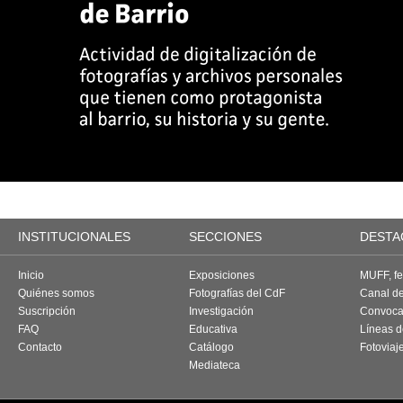
INSTITUCIONALES
SECCIONES
DESTA
Inicio
Exposiciones
MUFF, fes
Quiénes somos
Fotografías del CdF
Canal d
Suscripción
Investigación
Convoca
FAQ
Educativa
Líneas d
Contacto
Catálogo
Fotoviaj
Mediateca