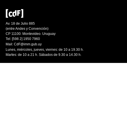
Av. 18 de Julio 885
(entre Andes y Convención)
CP 11100. Montevideo. Uruguay
Tel: [598 2] 1950 7960
Mail:
CdF@imm.gub.uy
Lunes, miércoles, jueves, viernes: de 10 a 19.30 h.
Martes: de 10 a 21 h. Sábados de 9.30 a 14.30 h.