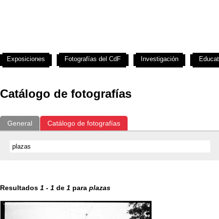
Exposiciones
Fotografías del CdF
Investigación
Educat
Catálogo de fotografías
General
Catálogo de fotografías
Resultados
1
-
1
de
1
para
plazas