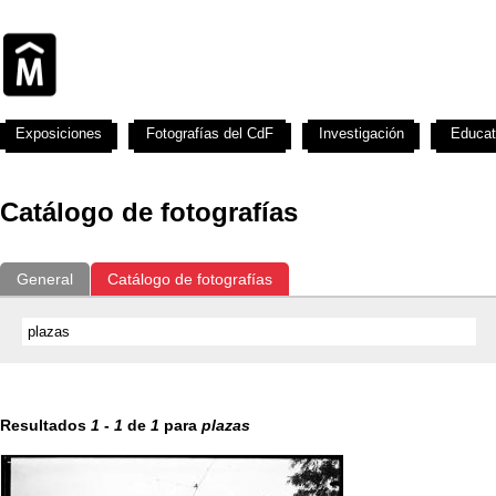
Exposiciones
Fotografías del CdF
Investigación
Educat
Catálogo de fotografías
General
Catálogo de fotografías
Resultados
1
-
1
de
1
para
plazas