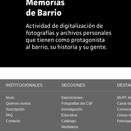
INSTITUCIONALES
SECCIONES
DESTA
Inicio
Exposiciones
MUFF, fes
Quiénes somos
Fotografías del CdF
Canal d
Suscripción
Investigación
Convoca
FAQ
Educativa
Líneas d
Contacto
Catálogo
Fotoviaj
Mediateca