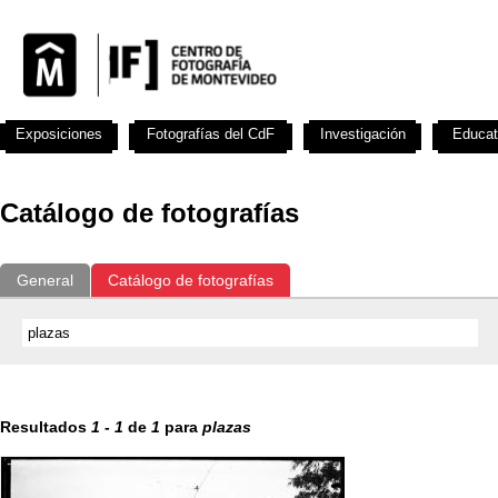
Exposiciones
Fotografías del CdF
Investigación
Educat
Catálogo de fotografías
General
Catálogo de fotografías
Resultados
1
-
1
de
1
para
plazas